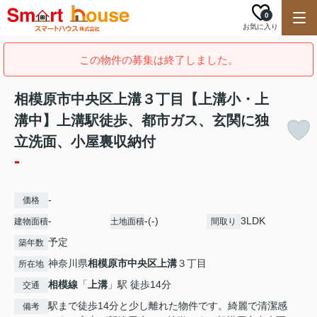
0
お気に入り
この物件の募集は終了しました。
相模原市中央区上溝３丁目【上溝小・上
溝中】上溝駅徒歩、都市ガス、玄関に独
立洗面、小屋裏収納付
-
-
価格
-
-(-)
3LDK
建物面積
土地面積
間取り
予定
築年数
神奈川県
相模原市中央区
上溝
３丁目
所在地
相模線
「
上溝
」駅 徒歩14分
交通
駅まで徒歩14分と少し離れた物件です。綺麗で清潔感
備考