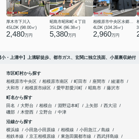
厚木市下川入
昭島市昭和町４丁目
相模原市中央区水郷田名２丁目
4SLDK (98.00㎡)
3SLDK (96.38㎡)
4LDK (104.26㎡)
3
2,480
5,380
2,960
万円
万円
万円
溝小・上溝中】上溝駅徒歩、都市ガス、玄関に独立洗面、小屋裏収納付
市区町村から探す
相模原市中央区
相模原市南区
町田市
座間市
綾瀬市
大和市
相模原市緑区
愛甲郡愛川町
昭島市
藤沢市
町名から探す
田名
大野台
相模台
淵野辺本町
上矢部
西大沼
磯部
木曽西
立野台
中津
沿線から探す
横浜線
小田急小田原線
相模線
小田急江ノ島線
相鉄本線
京王相模原線
東急田園都市線
西武拝島線