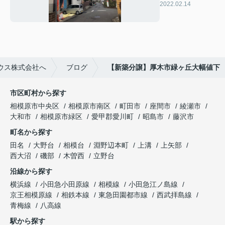
値下
2022.02.14
ウス株式会社へ
ブログ
【新築分譲】厚木市緑ヶ丘大幅値下
市区町村から探す
相模原市中央区
相模原市南区
町田市
座間市
綾瀬市
大和市
相模原市緑区
愛甲郡愛川町
昭島市
藤沢市
町名から探す
田名
大野台
相模台
淵野辺本町
上溝
上矢部
西大沼
磯部
木曽西
立野台
沿線から探す
横浜線
小田急小田原線
相模線
小田急江ノ島線
京王相模原線
相鉄本線
東急田園都市線
西武拝島線
青梅線
八高線
駅から探す