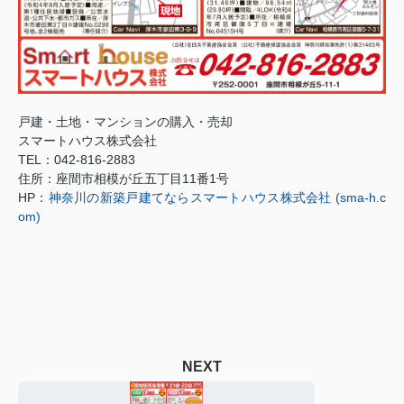
戸建・土地・マンションの購入・売却
スマートハウス株式会社
TEL
：
042-816-2883
住所：座間市相模が丘五丁目
11
番
1
号
HP
：
神奈川の新築戸建てならスマートハウス株式会社 (sma-h.c
om)
NEXT