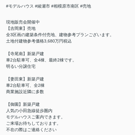
#モデルハウス
#綾瀬市
#相模原市南区
#売地
現地販売会開催中
【吉岡東】売地
全3区画の建築条件付売地、建物参考プランございます。
土地付建物参考価格3,680万円税込
【寺尾南】新築戸建
車2台駐車可、全4棟、最終2棟です。
明るい分譲住宅
【妻田東】新築戸建
車2台駐車可、全2棟
商業施設近隣に多数
【御園】新築戸建
人気の小田急線徒歩圏内
モデルハウスご案内できます。
ご来場お待ちしております。
不在の際はご連絡ください