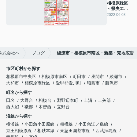
相模原緑区
～県央エリ
ア広告
2022.06.03
株式会社へ
ブログ
綾瀬市・相模原市南区・新築・売地広告
市区町村から探す
相模原市中央区
相模原市南区
町田市
座間市
綾瀬市
大和市
相模原市緑区
愛甲郡愛川町
昭島市
藤沢市
町名から探す
田名
大野台
相模台
淵野辺本町
上溝
上矢部
西大沼
磯部
木曽西
立野台
沿線から探す
横浜線
小田急小田原線
相模線
小田急江ノ島線
京王相模原線
相鉄本線
東急田園都市線
西武拝島線
青梅線
八高線