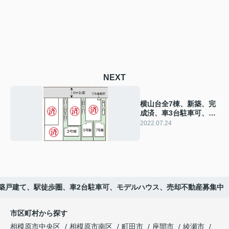
NEXT
横山台全7棟、新築、完
成済、車3台駐車可、オ
ープンハウス、売却不
2022.07.24
動産募集、スマートハ
ウス
築戸建て、駅徒歩圏、車2台駐車可、モデルハウス、売却不動産募集中
市区町村から探す
相模原市中央区
相模原市南区
町田市
座間市
綾瀬市