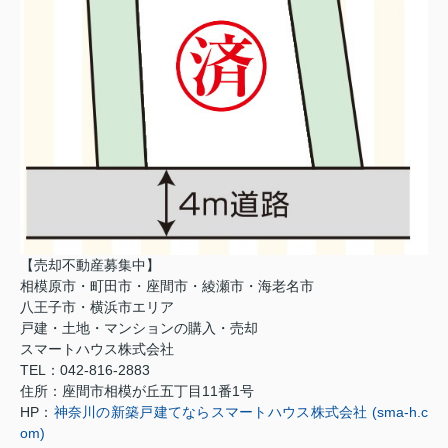
【売却不動産募集中】
相模原市・町田市・座間市・綾瀬市・海老名市
八王子市・横浜市エリア
戸建・土地・マンションの購入・売却
スマートハウス株式会社
TEL
：
042-816-2883
住所：座間市相模が丘五丁目
11
番
1
号
HP
：
神奈川の新築戸建てならスマートハウス株式会社 (sma-h.c
om)