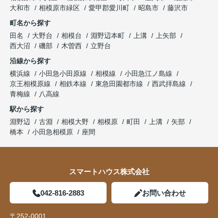
大和市
相模原市緑区
愛甲郡愛川町
昭島市
藤沢市
町名から探す
田名
大野台
相模台
淵野辺本町
上溝
上矢部
西大沼
磯部
木曽西
立野台
沿線から探す
横浜線
小田急小田原線
相模線
小田急江ノ島線
京王相模原線
相鉄本線
東急田園都市線
西武拝島線
青梅線
八高線
駅から探す
淵野辺
古淵
相模大野
相模原
町田
上溝
矢部
橋本
小田急相模原
座間
スマートハウス株式会社
042-816-2883
お問い合わせ
〒252-0001