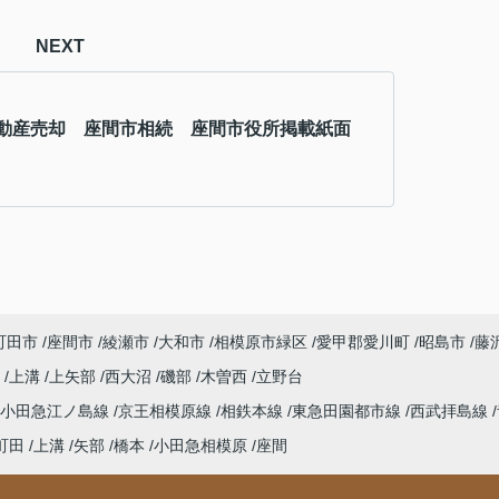
NEXT
動産売却 座間市相続 座間市役所掲載紙面
町田市
座間市
綾瀬市
大和市
相模原市緑区
愛甲郡愛川町
昭島市
藤
町
上溝
上矢部
西大沼
磯部
木曽西
立野台
小田急江ノ島線
京王相模原線
相鉄本線
東急田園都市線
西武拝島線
町田
上溝
矢部
橋本
小田急相模原
座間