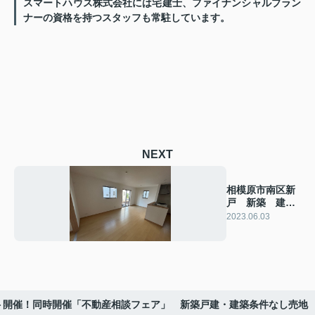
スマートハウス株式会社には宅建士、ファイナンシャルプラン
ナーの資格を持つスタッフも常駐しています。
NEXT
相模原市南区新
戸 新築 建物
完成オープンハ
2023.06.03
ウス開催
ト開催！同時開催「不動産相談フェア」 新築戸建・建築条件なし売地