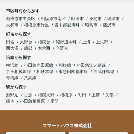
市区町村から探す
相模原市中央区
相模原市南区
町田市
座間市
綾瀬市
大和市
相模原市緑区
愛甲郡愛川町
昭島市
藤沢市
町名から探す
田名
大野台
相模台
淵野辺本町
上溝
上矢部
西大沼
磯部
木曽西
立野台
沿線から探す
横浜線
小田急小田原線
相模線
小田急江ノ島線
京王相模原線
相鉄本線
東急田園都市線
西武拝島線
青梅線
八高線
駅から探す
淵野辺
古淵
相模大野
相模原
町田
上溝
矢部
橋本
小田急相模原
座間
スマートハウス株式会社