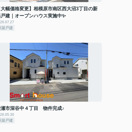
【大幅価格変更】相模原市南区西大沼3丁目の新
築戸建｜オープンハウス実施中✨
26.07.27
新築戸建
綾瀬市深谷中４丁目 物件完成♪
26.05.30
新築戸建