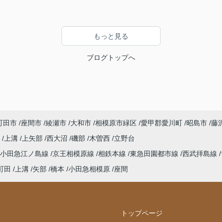
もっと見る
ブログトップへ
町田市
座間市
綾瀬市
大和市
相模原市緑区
愛甲郡愛川町
昭島市
藤
町
上溝
上矢部
西大沼
磯部
木曽西
立野台
小田急江ノ島線
京王相模原線
相鉄本線
東急田園都市線
西武拝島線
町田
上溝
矢部
橋本
小田急相模原
座間
トップページ