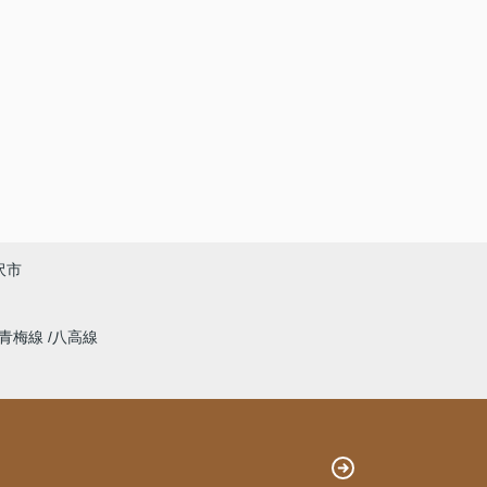
沢市
青梅線
八高線