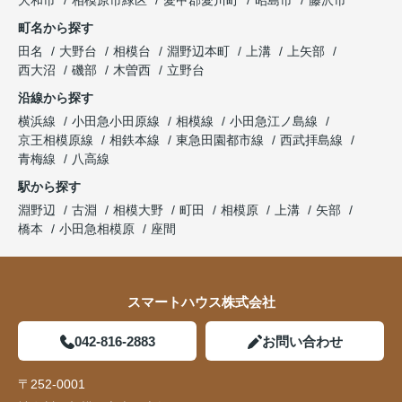
大和市
相模原市緑区
愛甲郡愛川町
昭島市
藤沢市
町名から探す
田名
大野台
相模台
淵野辺本町
上溝
上矢部
西大沼
磯部
木曽西
立野台
沿線から探す
横浜線
小田急小田原線
相模線
小田急江ノ島線
京王相模原線
相鉄本線
東急田園都市線
西武拝島線
青梅線
八高線
駅から探す
淵野辺
古淵
相模大野
町田
相模原
上溝
矢部
橋本
小田急相模原
座間
スマートハウス株式会社
042-816-2883
お問い合わせ
〒252-0001