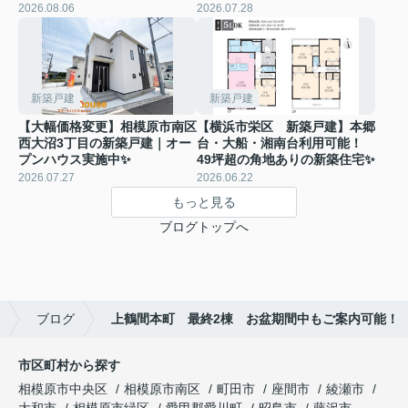
2026.08.06
2026.07.28
新築戸建
新築戸建
【大幅価格変更】相模原市南区
【横浜市栄区 新築戸建】本郷
西大沼3丁目の新築戸建｜オー
台・大船・湘南台利用可能！
プンハウス実施中✨
49坪超の角地ありの新築住宅✨
2026.07.27
2026.06.22
もっと見る
ブログトップへ
ブログ
上鶴間本町 最終2棟 お盆期間中もご案内可能！
市区町村から探す
相模原市中央区
相模原市南区
町田市
座間市
綾瀬市