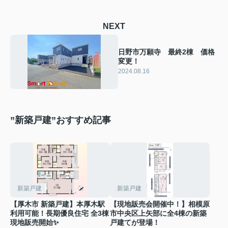
NEXT
日野市万願寺 最終2棟 価格
変更！
2024.08.16
”新築戸建”おすすめ記事
新築戸建
新築戸建
【厚木市 新築戸建】本厚木駅
【現地販売会開催中！】相模原
利用可能！長期優良住宅 全3棟
市中央区上矢部に全4棟の新築
現地販売開始✨
戸建てが登場！