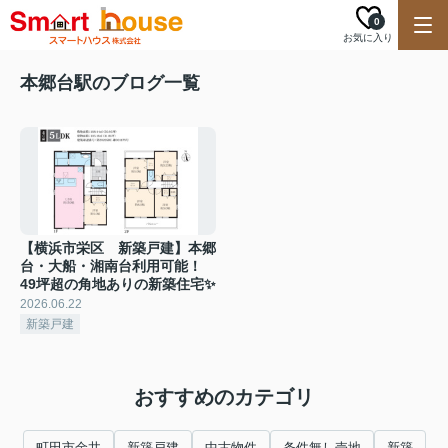
0
お気に入り
本郷台駅のブログ一覧
【横浜市栄区 新築戸建】本郷
台・大船・湘南台利用可能！
49坪超の角地ありの新築住宅✨
2026.06.22
新築戸建
おすすめのカテゴリ
町田市金井
新築戸建
中古物件
条件無し売地
新築