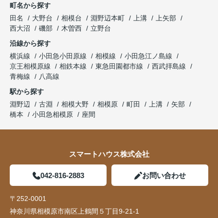
町名から探す
田名
大野台
相模台
淵野辺本町
上溝
上矢部
西大沼
磯部
木曽西
立野台
沿線から探す
横浜線
小田急小田原線
相模線
小田急江ノ島線
京王相模原線
相鉄本線
東急田園都市線
西武拝島線
青梅線
八高線
駅から探す
淵野辺
古淵
相模大野
相模原
町田
上溝
矢部
橋本
小田急相模原
座間
スマートハウス株式会社
042-816-2883
お問い合わせ
〒252-0001
神奈川県相模原市南区上鶴間５丁目9-21-1