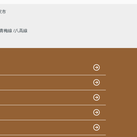
沢市
青梅線
八高線