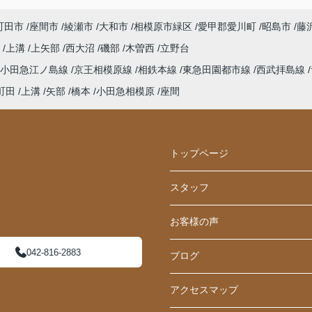
町田市
座間市
綾瀬市
大和市
相模原市緑区
愛甲郡愛川町
昭島市
藤
町
上溝
上矢部
西大沼
磯部
木曽西
立野台
小田急江ノ島線
京王相模原線
相鉄本線
東急田園都市線
西武拝島線
町田
上溝
矢部
橋本
小田急相模原
座間
トップページ
スタッフ
お客様の声
042-816-2883
ブログ
アクセスマップ