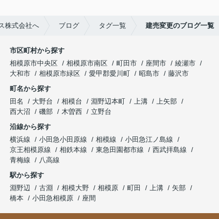
ス株式会社へ
ブログ
タグ一覧
建売変更のブログ一覧
市区町村から探す
相模原市中央区
相模原市南区
町田市
座間市
綾瀬市
大和市
相模原市緑区
愛甲郡愛川町
昭島市
藤沢市
町名から探す
田名
大野台
相模台
淵野辺本町
上溝
上矢部
西大沼
磯部
木曽西
立野台
沿線から探す
横浜線
小田急小田原線
相模線
小田急江ノ島線
京王相模原線
相鉄本線
東急田園都市線
西武拝島線
青梅線
八高線
駅から探す
淵野辺
古淵
相模大野
相模原
町田
上溝
矢部
橋本
小田急相模原
座間