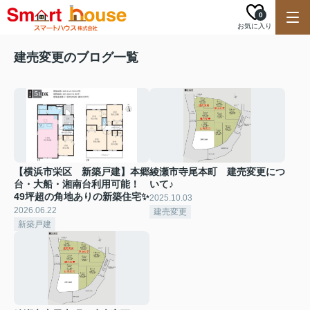
0
お気に入り
建売変更のブログ一覧
【横浜市栄区 新築戸建】本郷
綾瀬市寺尾本町 建売変更につ
台・大船・湘南台利用可能！
いて♪
49坪超の角地ありの新築住宅✨
2025.10.03
2026.06.22
建売変更
新築戸建