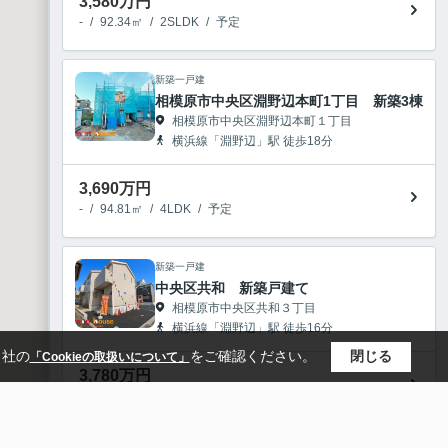
3,580
万円
-
/
92.34㎡
/
2SLDK
/
予定
新築一戸建
相模原市中央区淵野辺本町1丁目 新築3棟
相模原市中央区淵野辺本町１丁目
横浜線「淵野辺」駅 徒歩18分
3,690
万円
-
/
94.81㎡
/
4LDK
/
予定
新築一戸建
中央区共和 新築戸建て
相模原市中央区共和３丁目
横浜線「淵野辺」駅 徒歩16分
当社の
をご確認ください。
閉じる
「Cookieの取扱いについて」
3,780
万円
-
/
92.34㎡
/
3LDK
/
新築
沢市