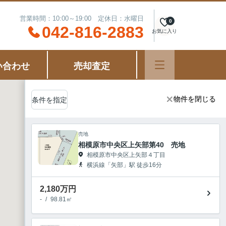
営業時間：10:00～19:00 定休日：水曜日
0
042-816-2883
お気に入り
い合わせ
売却査定
物件を閉じる
物件を閉じる
条件を指定
売地
相模原市中央区上矢部第40 売地
相模原市中央区上矢部４丁目
横浜線「矢部」駅 徒歩16分
2,180
万円
-
/
98.81㎡