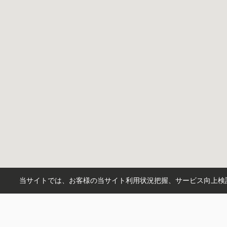
当サイトでは、お客様の当サイト利用状況把握、サービス向上検討
市区町村から探す
相模原市中央区
相模原市南区
町名から探す
田名
大野台
相模台
淵野辺本