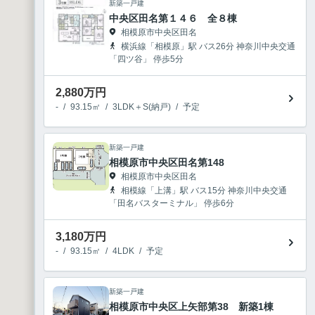
新築一戸建
中央区田名第１４６ 全８棟
相模原市中央区田名
横浜線「相模原」駅 バス26分 神奈川中央交通
「四ツ谷」 停歩5分
2,880
万円
-
/
93.15㎡
/
3LDK＋S(納戸)
/
予定
新築一戸建
相模原市中央区田名第148
相模原市中央区田名
相模線「上溝」駅 バス15分 神奈川中央交通
「田名バスターミナル」 停歩6分
3,180
万円
-
/
93.15㎡
/
4LDK
/
予定
新築一戸建
相模原市中央区上矢部第38 新築1棟