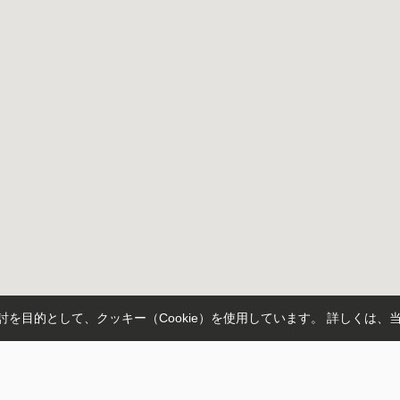
を目的として、クッキー（Cookie）を使用しています。
詳しくは、
町田市
座間市
綾瀬市
大和市
相模原市緑区
愛甲郡愛川町
昭島市
藤
町
上溝
上矢部
西大沼
磯部
木曽西
立野台