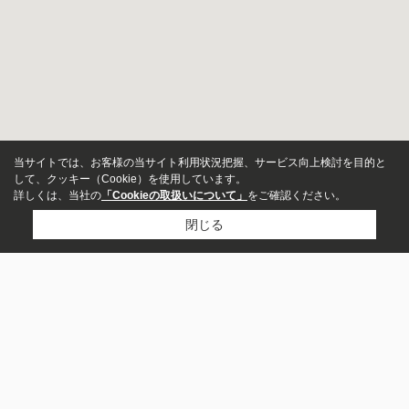
当サイトでは、お客様の当サイト利用状況把握、サービス向上検討を目的と
して、クッキー（Cookie）を使用しています。
詳しくは、当社の
「Cookieの取扱いについて」
をご確認ください。
閉じる
物件種別
マンション
戸建
市区町村から探す
相模原市中央区
相模原市南区
町田市
座間市
綾瀬市
土地
店舗
大和市
相模原市緑区
愛甲郡愛川町
昭島市
藤沢市
事務所
ビル・その他
町名から探す