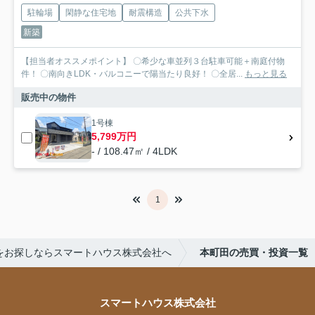
駐輪場
閑静な住宅地
耐震構造
公共下水
新築
【担当者オススメポイント】 〇希少な車並列３台駐車可能＋南庭付物
件！ 〇南向きLDK・バルコニーで陽当たり良好！ 〇全居...
もっと見る
販売中の物件
1号棟
5,799万円
- / 108.47㎡ / 4LDK
1
をお探しならスマートハウス株式会社へ
本町田の売買・投資一覧
スマートハウス株式会社