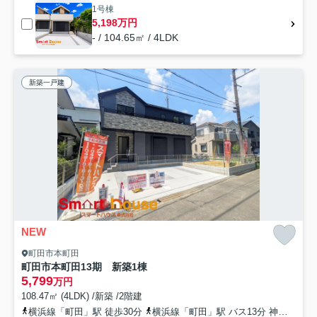
1号棟
5,198万円
- / 104.65㎡ / 4LDK
新築一戸建
NEW
町田市本町田
町田市本町田13期 新築1棟
5,799
万円
108.47㎡ (4LDK) /新築 /2階建
横浜線「町田」駅 徒歩30分
横浜線「町田」駅 バス13分 神奈川中央交通「第三小学校前」 停歩8分