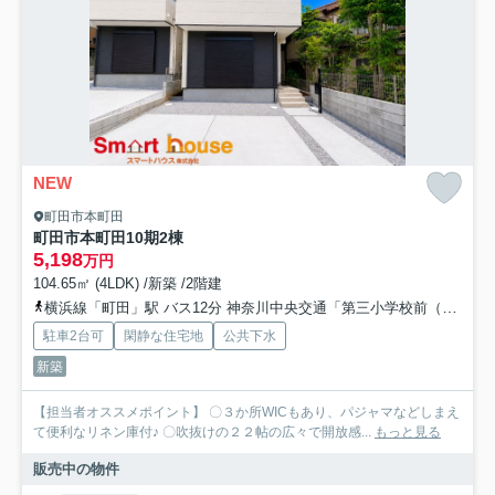
NEW
町田市本町田
町田市本町田10期2棟
5,198
万円
104.65㎡ (4LDK) /新築 /2階建
横浜線「町田」駅 バス12分 神奈川中央交通「第三小学校前（町田市）」 停歩2分
駐車2台可
閑静な住宅地
公共下水
新築
【担当者オススメポイント】 〇３か所WICもあり、パジャマなどしまえ
て便利なリネン庫付♪ 〇吹抜けの２２帖の広々で開放感...
もっと見る
販売中の物件