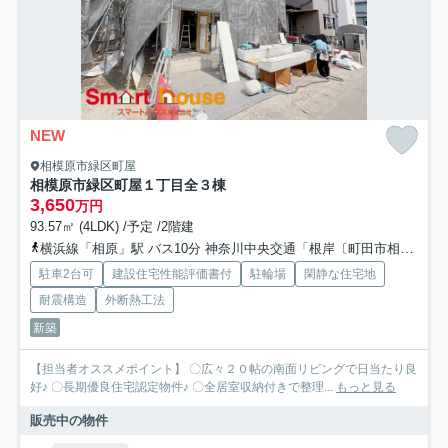
NEW
相模原市緑区町屋
相模原市緑区町屋１丁目全３棟
3,650
万円
93.57㎡ (4LDK) /予定 /2階建
横浜線「相原」駅 バス10分 神奈川中央交通「根岸〔町田市相原町〕」 停歩9分
駐車2台可
建設住宅性能評価書付
駐輪場
閑静な住宅地
耐震構造
外断熱工法
新築
【担当者オススメポイント】 〇広々２０帖の南面リビングで日当たり良
好♪ 〇長期優良住宅認定物件♪ 〇全居室収納付きで整理...
もっと見る
販売中の物件