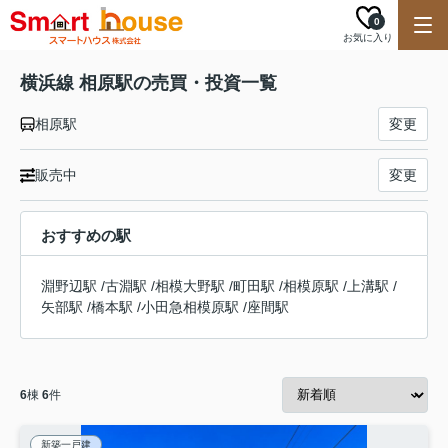
0
お気に入り
横浜線 相原駅の売買・投資一覧
相原駅
変更
販売中
変更
おすすめの駅
淵野辺駅
/
古淵駅
/
相模大野駅
/
町田駅
/
相模原駅
/
上溝駅
/
矢部駅
/
橋本駅
/
小田急相模原駅
/
座間駅
6
棟
6
件
新築一戸建