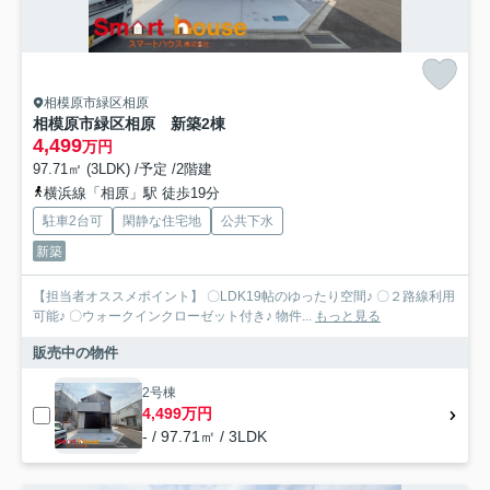
相模原市緑区相原
相模原市緑区相原 新築2棟
4,499
万円
97.71㎡ (3LDK) /予定 /2階建
横浜線「相原」駅 徒歩19分
駐車2台可
閑静な住宅地
公共下水
新築
【担当者オススメポイント】 〇LDK19帖のゆったり空間♪ 〇２路線利用
可能♪ 〇ウォークインクローゼット付き♪ 物件...
もっと見る
販売中の物件
2号棟
4,499万円
- / 97.71㎡ / 3LDK