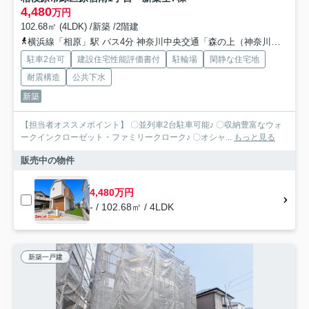
4,480
万円
102.68㎡ (4LDK) /新築 /2階建
横浜線「相原」駅 バス4分 神奈川中央交通「森の上（神奈川県）」 停歩6分
駐車2台可
建設住宅性能評価書付
駐輪場
閑静な住宅地
耐震構造
公共下水
新築
【担当者オススメポイント】 〇並列車2台駐車可能♪ 〇収納豊富なウォ
ークインクローゼット・ファミリークローク♪ 〇オシャ...
もっと見る
販売中の物件
4,480万円
- / 102.68㎡ / 4LDK
新築一戸建