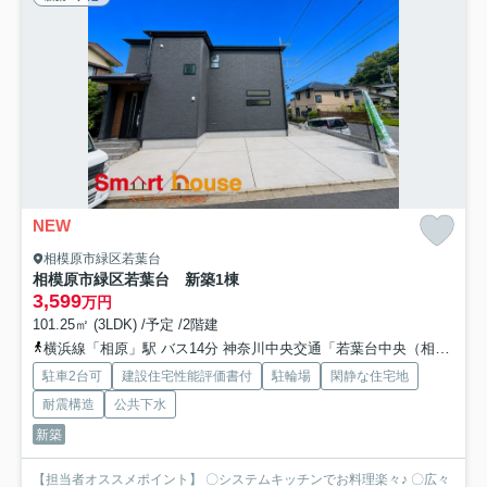
NEW
相模原市緑区若葉台
相模原市緑区若葉台 新築1棟
3,599
万円
101.25㎡ (3LDK) /予定 /2階建
横浜線「相原」駅 バス14分 神奈川中央交通「若葉台中央（相模原市）」 停歩7分
駐車2台可
建設住宅性能評価書付
駐輪場
閑静な住宅地
耐震構造
公共下水
新築
【担当者オススメポイント】 〇システムキッチンでお料理楽々♪ 〇広々