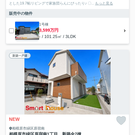
とした19.7帖リビングで家族団らんにぴったり♪ 〇...
もっと見る
販売中の物件
1号棟
3,599万円
- / 101.25㎡ / 3LDK
新築一戸建
NEW
相模原市緑区原宿南
相模原市緑区原宿南1丁目 新築全7棟