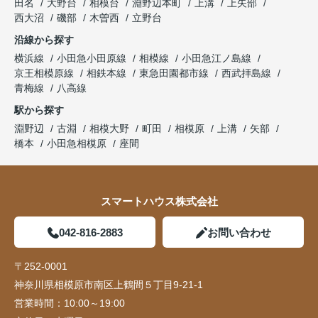
田名
大野台
相模台
淵野辺本町
上溝
上矢部
西大沼
磯部
木曽西
立野台
沿線から探す
横浜線
小田急小田原線
相模線
小田急江ノ島線
京王相模原線
相鉄本線
東急田園都市線
西武拝島線
青梅線
八高線
駅から探す
淵野辺
古淵
相模大野
町田
相模原
上溝
矢部
橋本
小田急相模原
座間
スマートハウス株式会社
042-816-2883
お問い合わせ
〒252-0001
神奈川県相模原市南区上鶴間５丁目9-21-1
営業時間：
10:00～19:00