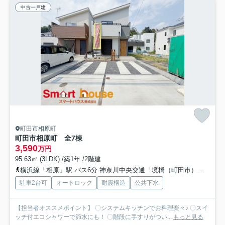
中古一戸建
町田市相原町
町田市相原町 全7棟
3,590
万円
95.63㎡ (3LDK) /築1年 /2階建
横浜線「相原」駅 バス6分 神奈川中央交通「境橋（町田市）」 停歩1分
駐車2台可
オートロック
耐震構造
公共下水
【担当者オススメポイント】 〇システムキッチンでお料理楽々♪ 〇スイ
ッチ付エコシャワーで節水にも！ 〇階段に手すりがつい...
もっと見る